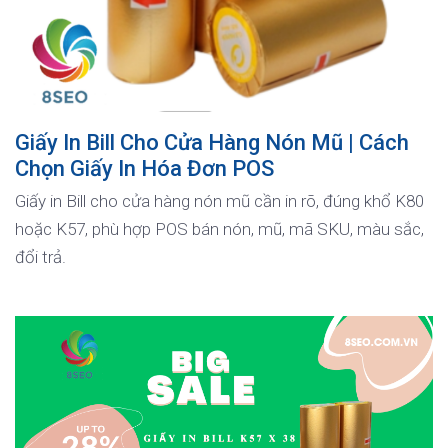
Giấy In Bill Cho Cửa Hàng Nón Mũ | Cách
Chọn Giấy In Hóa Đơn POS
Giấy in Bill cho cửa hàng nón mũ cần in rõ, đúng khổ K80
hoặc K57, phù hợp POS bán nón, mũ, mã SKU, màu sắc,
đổi trả.