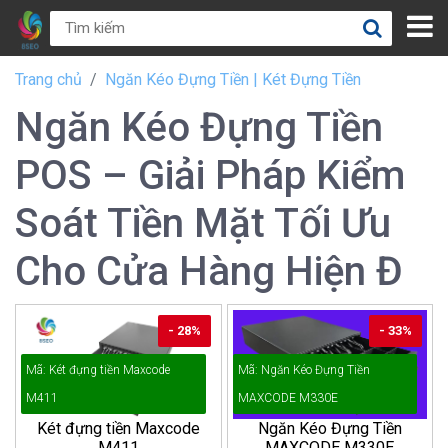
Trang chủ
Ngăn Kéo Đựng Tiền | Két Đựng Tiền
Ngăn Kéo Đựng Tiền
POS – Giải Pháp Kiểm
Soát Tiền Mặt Tối Ưu
Cho Cửa Hàng Hiện Đ
- 28%
- 33%
Mã: Két đựng tiền Maxcode
Mã: Ngăn Kéo Đựng Tiền
M411
MAXCODE M330E
Két đựng tiền Maxcode
Ngăn Kéo Đựng Tiền
M411
MAXCODE M330E