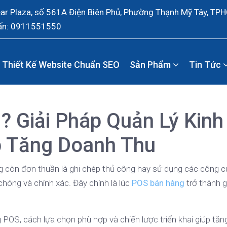
ear Plaza, số 561A Điện Biên Phủ, Phường Thạnh Mỹ Tây, TP
ấn: 0911551550
Thiết Kế Website Chuẩn SEO
Sản Phẩm
Tin Tức
? Giải Pháp Quản Lý Kinh
p Tăng Doanh Thu
g còn đơn thuần là ghi chép thủ công hay sử dụng các công cụ
óng và chính xác. Đây chính là lúc
POS bán hàng
trở thành g
g POS, cách lựa chọn phù hợp và chiến lược triển khai giúp tăn