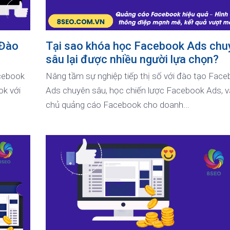
 Đào
Tại sao khóa học Facebook Ads chu
sâu lại được nhiều người lựa chọn?
acebook
Nâng tầm sự nghiệp tiếp thị số với đào tạo Fac
k với
Ads chuyên sâu, học chiến lược Facebook Ads, v
chủ quảng cáo Facebook cho doanh...