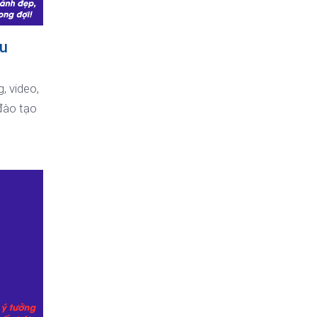
ệu
, video,
đào tạo