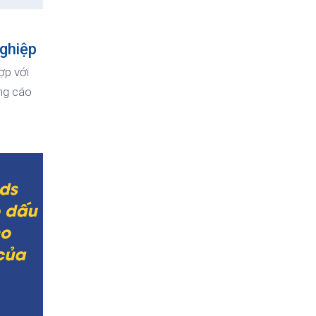
ghiệp
ợp với
ng cáo