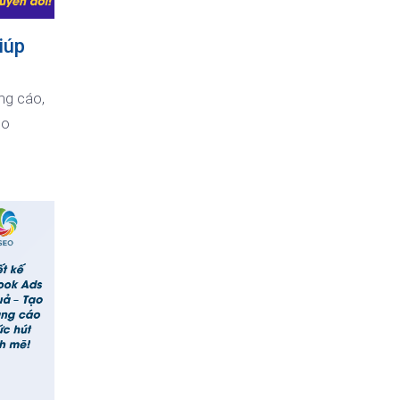
iúp
ng cáo,
ạo