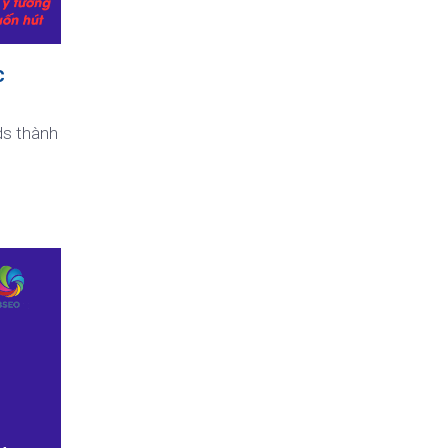
c
ds thành