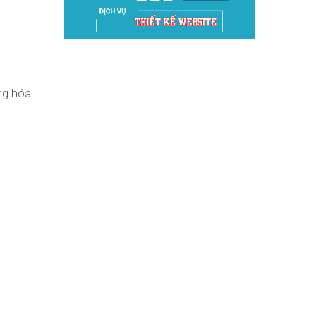
ng hóa.
m