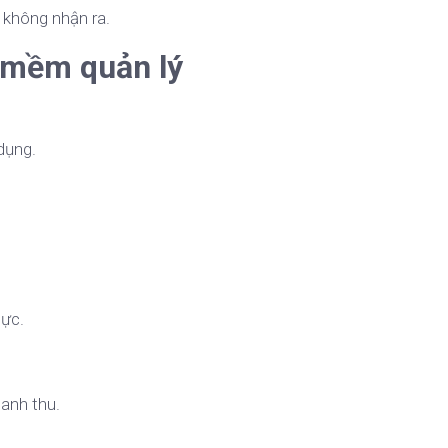
 không nhận ra.
n mềm quản lý
dụng.
hực.
anh thu.