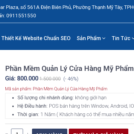
ear Plaza, số 561A Điện Biên Phủ, Phường Thạnh Mỹ Tây, TP
ấn: 0911551550
Thiết Kế Website Chuẩn SEO
Sản Phẩm
Tin Tức
Phần Mềm Quản Lý Cửa Hàng Mỹ Phẩm
Giá: 800.000
(- 46%)
1.500.000
Mã sản phẩm: Phần Mềm Quản Lý Cửa Hàng Mỹ Phẩm
Số lượng chi nhánh dùng:
không giới hạn
Hệ Điều hành:
POS bán hàng trên Window, Android, I
Thời gian:
1 Năm ( Khách hàng có thể mua nhiều nă