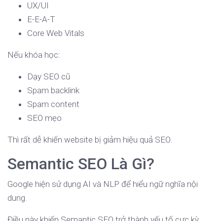
UX/UI
E-E-A-T
Core Web Vitals
Nếu khóa học:
Dạy SEO cũ
Spam backlink
Spam content
SEO mẹo
Thì rất dễ khiến website bị giảm hiệu quả SEO.
Semantic SEO Là Gì?
Google hiện sử dụng AI và NLP để hiểu ngữ nghĩa nội
dung.
Điều này khiến Semantic SEO trở thành yếu tố cực kỳ