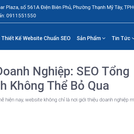
ear Plaza, số 561A Điện Biên Phủ, Phường Thạnh Mỹ Tây, TP
ấn: 0911551550
Thiết Kế Website Chuẩn SEO
Sản Phẩm
Tin Tức
Doanh Nghiệp: SEO Tổng
ch Không Thể Bỏ Qua
mẽ hiện nay, website không chỉ là nơi giới thiệu doanh nghiệp 