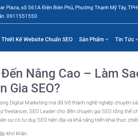
ear Plaza, số 561A Điện Biên Phủ, Phường Thạnh Mỹ Tây, TP
ấn: 0911551550
Thiết Kế Website Chuẩn SEO
Sản Phẩm
Tin Tức
 Đến Nâng Cao – Làm Sa
n Gia SEO?
ong Digital Marketing mà đã trở thành nghề nghiệp chuyên sâ
ừ freelancer, SEO Leader cho đến chuyên gia SEO tổng thể c
hân sự có tư duy SEO hiện đại và khả năng triển khai thực chiế
gặp khó khăn: