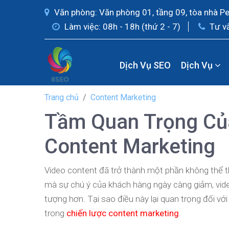
Văn phòng: Văn phòng 01, tầng 09, tòa nhà P
Làm việc: 08h - 18h (thứ 2 - 7)
Tư v
Dịch Vụ SEO
Dịch Vụ
Trang chủ
Content Marketing
Tầm Quan Trọng Của
Content Marketing
Video content đã trở thành một phần không thể t
mà sự chú ý của khách hàng ngày càng giảm, vide
tượng hơn. Tại sao điều này lại quan trọng đối v
trong
chiến lược content marketing
.