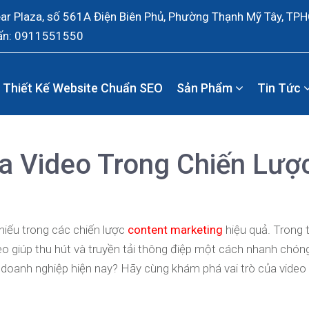
ear Plaza, số 561A Điện Biên Phủ, Phường Thạnh Mỹ Tây, TP
ấn: 0911551550
Thiết Kế Website Chuẩn SEO
Sản Phẩm
Tin Tức
 Video Trong Chiến Lượ
hiếu trong các chiến lược
content marketing
hiệu quả. Trong t
o giúp thu hút và truyền tải thông điệp một cách nhanh chón
ới doanh nghiệp hiện nay? Hãy cùng khám phá vai trò của video