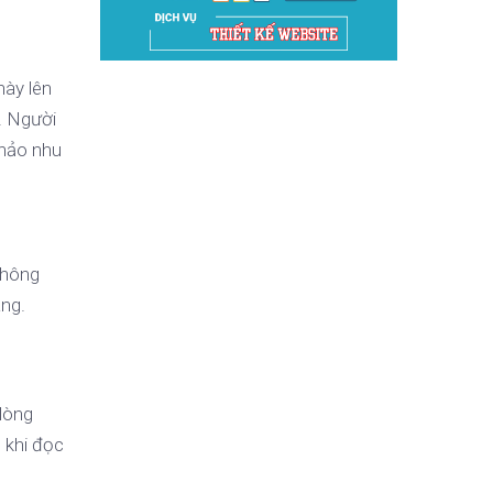
này lên
. Người
 hảo nhu
không
àng.
 lòng
 khi đọc