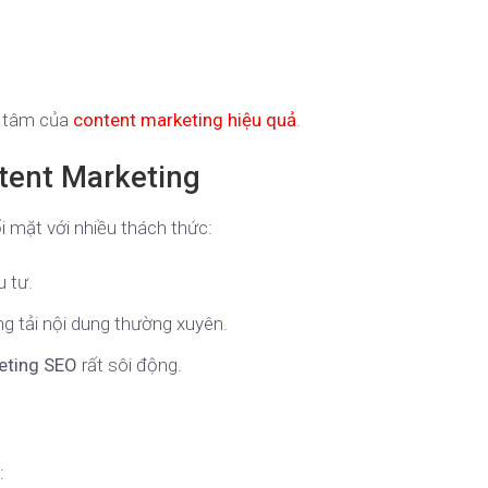
g tâm của
content marketing hiệu quả
.
tent Marketing
ối mặt với nhiều thách thức:
u tư.
ng tải nội dung thường xuyên.
eting SEO
rất sôi động.
: