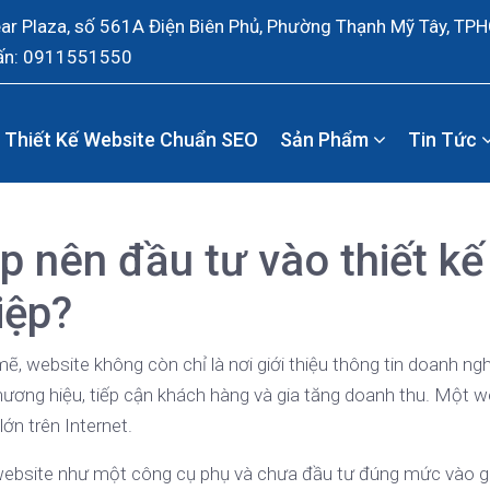
ear Plaza, số 561A Điện Biên Phủ, Phường Thạnh Mỹ Tây, TP
ấn: 0911551550
Thiết Kế Website Chuẩn SEO
Sản Phẩm
Tin Tức
p nên đầu tư vào thiết kế
iệp?
mẽ, website không còn chỉ là nơi giới thiệu thông tin doanh ng
hương hiệu, tiếp cận khách hàng và gia tăng doanh thu. Một w
lớn trên Internet.
website như một công cụ phụ và chưa đầu tư đúng mức vào gi