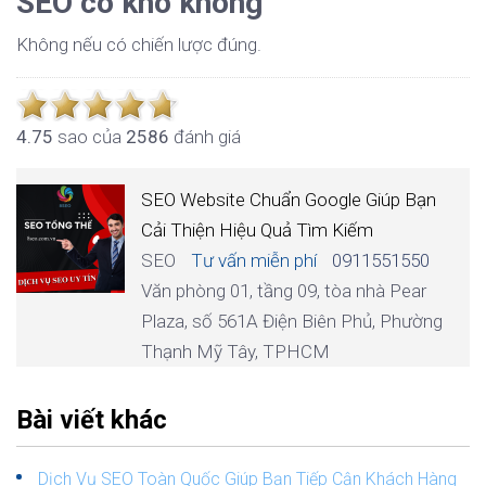
SEO có khó không
Không nếu có chiến lược đúng.
4.7
5
sao của
2586
đánh giá
SEO Website Chuẩn Google Giúp Bạn
Cải Thiện Hiệu Quả Tìm Kiếm
SEO
Tư vấn miễn phí
0911551550
Văn phòng 01, tầng 09, tòa nhà Pear
Plaza, số 561A Điện Biên Phủ, Phường
Thạnh Mỹ Tây, TPHCM
Bài viết khác
Dịch Vụ SEO Toàn Quốc Giúp Bạn Tiếp Cận Khách Hàng