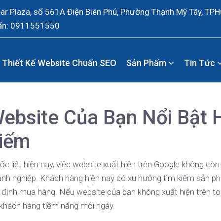
ear Plaza, số 561A Điện Biên Phủ, Phường Thạnh Mỹ Tây, TP
ấn: 0911551550
Thiết Kế Website Chuẩn SEO
Sản Phẩm
Tin Tức
ebsite Của Bạn Nổi Bật 
Kiếm
 liệt hiện nay, việc website xuất hiện trên Google không còn l
anh nghiệp. Khách hàng hiện nay có xu hướng tìm kiếm sản ph
ết định mua hàng. Nếu website của bạn không xuất hiện trên to
 khách hàng tiềm năng mỗi ngày.