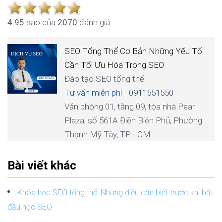
4.9
5
sao của
2070
đánh giá
SEO Tổng Thể Cơ Bản Những Yếu Tố
Cần Tối Ưu Hóa Trong SEO
Đào tạo SEO tổng thể
Tư vấn miễn phí
0911551550
Văn phòng 01, tầng 09, tòa nhà Pear
Plaza, số 561A Điện Biên Phủ, Phường
Thạnh Mỹ Tây, TPHCM
Bài viết khác
Khóa học SEO tổng thể: Những điều cần biết trước khi bắt
đầu học SEO