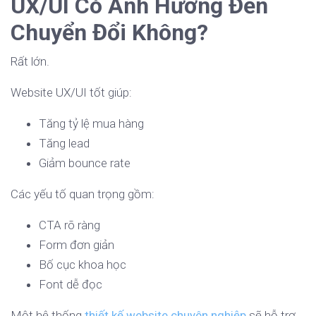
UX/UI Có Ảnh Hưởng Đến
Chuyển Đổi Không?
Rất lớn.
Website UX/UI tốt giúp:
Tăng tỷ lệ mua hàng
Tăng lead
Giảm bounce rate
Các yếu tố quan trọng gồm:
CTA rõ ràng
Form đơn giản
Bố cục khoa học
Font dễ đọc
Một hệ thống
thiết kế website chuyên nghiệp
sẽ hỗ trợ