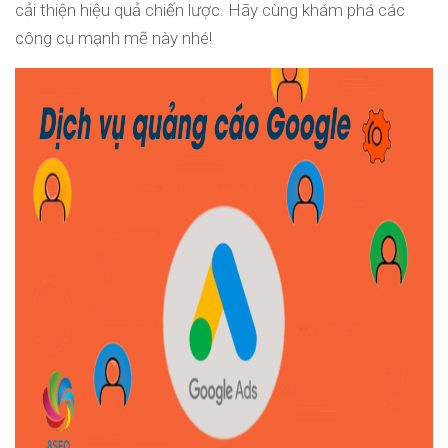
cải thiện hiệu quả chiến lược. Hãy cùng khám phá các
công cụ mạnh mẽ này nhé!