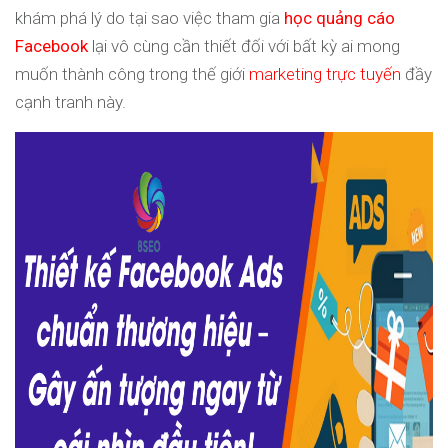
khám phá lý do tại sao việc tham gia
học quảng cáo
Facebook
lại vô cùng cần thiết đối với bất kỳ ai mong
muốn thành công trong thế giới
marketing trực tuyến
đầy
cạnh tranh này.