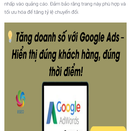
nhấp vào quảng cáo. Đảm bảo rằng trang này phù hợp và
tối ưu hóa để tăng tỷ lệ chuyển đổi.