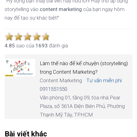
“Hy vọng bạn thấy bài viết này hữu ích! Hãy thử áp dụng
storytelling vào
content marketing
của bạn ngay hôm
nay để tạo sự khác biệt!”
4.8
5
sao của
1693
đánh giá
Làm thế nào để kể chuyện (storytelling)
trong Content Marketing?
Content Marketing
Tư vấn miễn phí
0911551550
Văn phòng 01, tầng 09, tòa nhà Pear
Plaza, số 561A Điện Biên Phủ, Phường
Thạnh Mỹ Tây, TPHCM
Bài viết khác