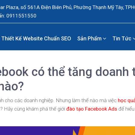
ear Plaza, số 561A Điện Biên Phủ, Phường Thạnh Mỹ Tây, TP
ấn: 0911551550
Thiết Kế Website Chuẩn SEO
Sản Phẩm
Tin Tức
book có thể tăng doanh 
 nào?
nh cho các doanh nghiệp. Nhưng làm thế nào mà việc
học qu
u? Hãy cùng khám phá thế giới
đào tạo Facebook Ads
để hiểu 