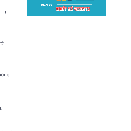
ang
ới
tượng
.