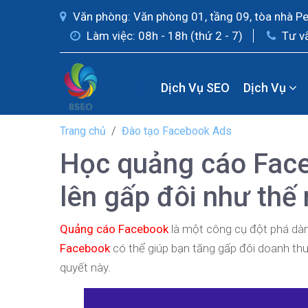
Văn phòng: Văn phòng 01, tầng 09, tòa nhà P
Làm việc: 08h - 18h (thứ 2 - 7)
Tư v
Dịch Vụ SEO
Dịch Vụ
Trang chủ
Đào tạo Facebook Ads
Học quảng cáo Face
lên gấp đôi như thế
Quảng cáo Facebook
là một công cụ đột phá dà
Facebook
có thể giúp bạn tăng gấp đôi doanh th
quyết này.