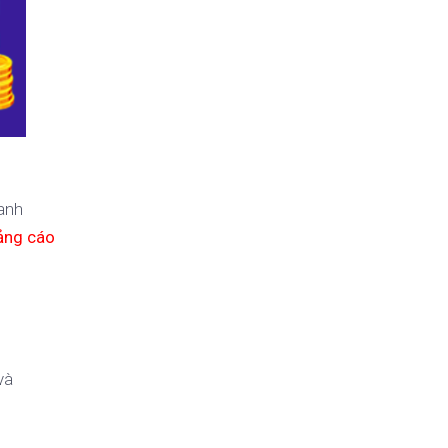
oanh
ảng cáo
và