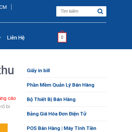
HCM
Liên Hệ
0
thu
Giấy in bill
Phần Mềm Quản Lý Bán Hàng
ảng cáo
Bộ Thiết Bị Bán Hàng
rõ bí
Bảng Giá Hóa Đơn Điện Tử
POS Bán Hàng | Máy Tính Tiền