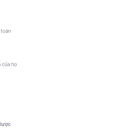
 toàn
n của họ
 lược