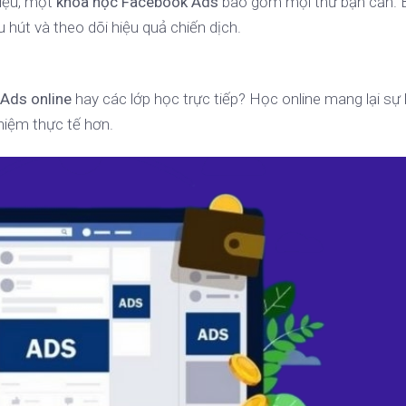
iệu, một
khóa học Facebook Ads
bao gồm mọi thứ bạn cần. 
 hút và theo dõi hiệu quả chiến dịch.
Ads online
hay các lớp học trực tiếp? Học online mang lại sự 
nghiệm thực tế hơn.