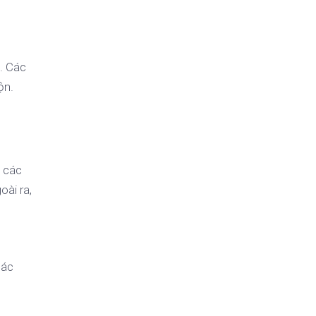
. Các
ộn.
a các
oài ra,
các