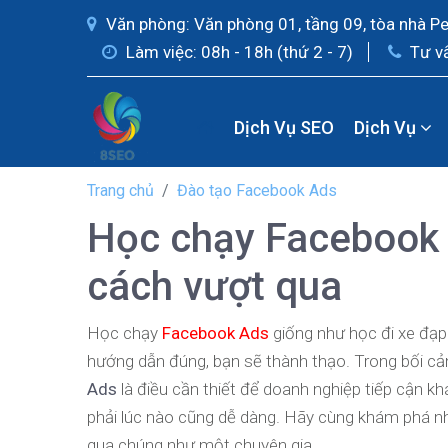
Văn phòng: Văn phòng 01, tầng 09, tòa nhà P
Làm việc: 08h - 18h (thứ 2 - 7)
Tư v
Dịch Vụ SEO
Dịch Vụ
Trang chủ
Đào tạo Facebook Ads
Học chạy Facebook 
cách vượt qua
Học chạy
Facebook Ads
giống như học đi xe đạp
hướng dẫn đúng, bạn sẽ thành thạo. Trong bối cảnh
Ads
là điều cần thiết để doanh nghiệp tiếp cận k
phải lúc nào cũng dễ dàng. Hãy cùng khám phá n
qua chúng như một chuyên gia.