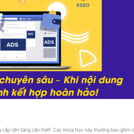
g cấp nền tảng cần thiết. Các khóa học này thường bao gồm c