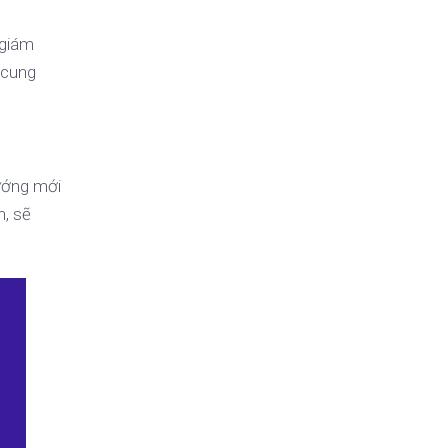
 giám
 cung
hướng mới
n, sẽ