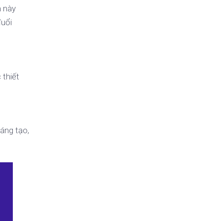
n này
đuổi
 thiết
sáng tạo,