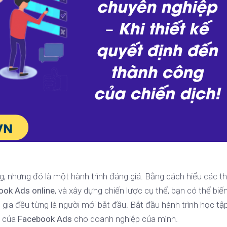
g, nhưng đó là một hành trình đáng giá. Bằng cách hiểu các t
ook Ads online
, và xây dựng chiến lược cụ thể, bạn có thể bi
 gia đều từng là người mới bắt đầu. Bắt đầu hành trình học tậ
n của
Facebook Ads
cho doanh nghiệp của mình.