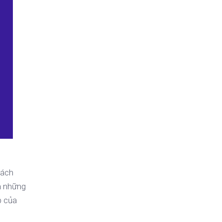
hách
ến những
p của