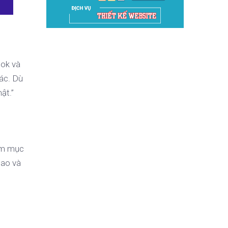
ook và
ác. Dù
ật.”
hắm mục
cao và