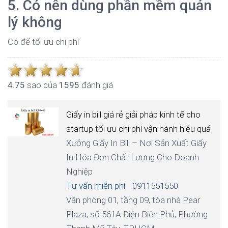
5. Có nên dùng phần mềm quản
lý không
Có để tối ưu chi phí
4.7
5
sao của
1595
đánh giá
Giấy in bill giá rẻ giải pháp kinh tế cho
startup tối ưu chi phí vận hành hiệu quả
Xưởng Giấy In Bill – Nơi Sản Xuất Giấy
In Hóa Đơn Chất Lượng Cho Doanh
Nghiệp
Tư vấn miễn phí
0911551550
Văn phòng 01, tầng 09, tòa nhà Pear
Plaza, số 561A Điện Biên Phủ, Phường