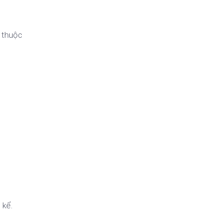
ụ thuộc
 kể.