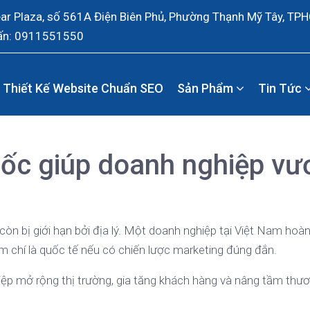
ear Plaza, số 561A Điện Biên Phủ, Phường Thạnh Mỹ Tây, TP
ấn: 0911551550
Thiết Kế Website Chuẩn SEO
Sản Phẩm
Tin Tức
uốc giúp doanh nghiệp vư
 còn bị giới hạn bởi địa lý. Một doanh nghiệp tại Việt Nam hoà
m chí là quốc tế nếu có chiến lược marketing đúng đắn.
iệp mở rộng thị trường, gia tăng khách hàng và nâng tầm thươ