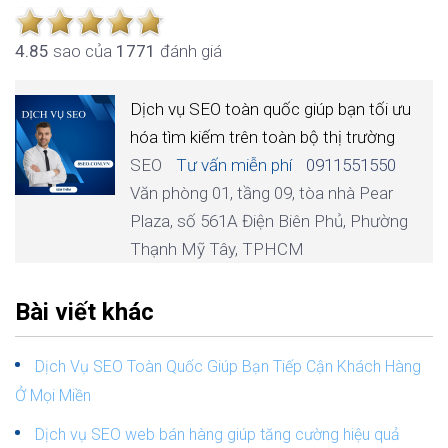
4.8
5
sao của
1771
đánh giá
Dịch vụ SEO toàn quốc giúp bạn tối ưu
hóa tìm kiếm trên toàn bộ thị trường
SEO
Tư vấn miễn phí
0911551550
Văn phòng 01, tầng 09, tòa nhà Pear
Plaza, số 561A Điện Biên Phủ, Phường
Thạnh Mỹ Tây, TPHCM
Bài viết khác
Dịch Vụ SEO Toàn Quốc Giúp Bạn Tiếp Cận Khách Hàng
Ở Mọi Miền
Dịch vụ SEO web bán hàng giúp tăng cường hiệu quả