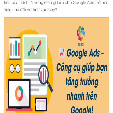
tiêu của mình. Nhưng điều gì làm cho Google Ads trở nên
hiệu quả đối với lĩnh vực này?