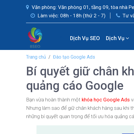
Văn phòng: Văn phòng 01, tầng 09, tòa nhà P
Làm việc: 08h - 18h (thứ 2 - 7)
Tư v
Dịch Vụ SEO
Dịch Vụ
Trang chủ
Đào tạo Google Ads
Bí quyết giữ chân k
quảng cáo Google
Bạn vừa hoàn thành một
khóa học Google Ads
v
Nhưng làm sao để giữ chân khách hàng sau khi t
những bí quyết quan trọng để tối ưu hóa quảng cá