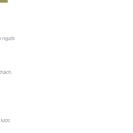
o người
khách
 lược