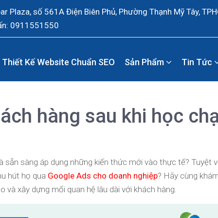
ear Plaza, số 561A Điện Biên Phủ, Phường Thạnh Mỹ Tây, TP
ấn: 0911551550
Thiết Kế Website Chuẩn SEO
Sản Phẩm
Tin Tức
hách hàng sau khi học ch
à sẵn sàng áp dụng những kiến thức mới vào thực tế? Tuyệt vờ
hu hút họ qua
Google Ads cho doanh nghiệp
? Hãy cùng khá
o và xây dựng mối quan hệ lâu dài với khách hàng.