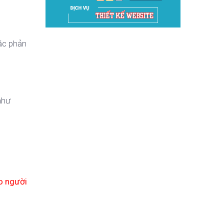
ặc phản
như
o người