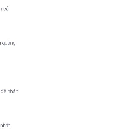
n cải
i quảng
 để nhận
nhất.